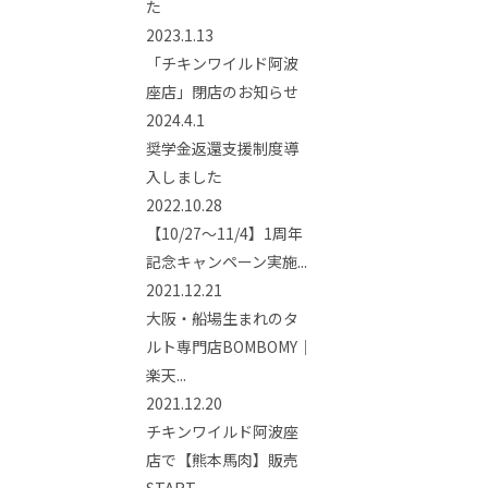
た
2023.1.13
「チキンワイルド阿波
座店」閉店のお知らせ
2024.4.1
奨学金返還支援制度導
入しました
2022.10.28
【10/27～11/4】1周年
記念キャンペーン実施...
2021.12.21
大阪・船場生まれのタ
ルト専門店BOMBOMY｜
楽天...
2021.12.20
チキンワイルド阿波座
店で【熊本馬肉】販売
START...