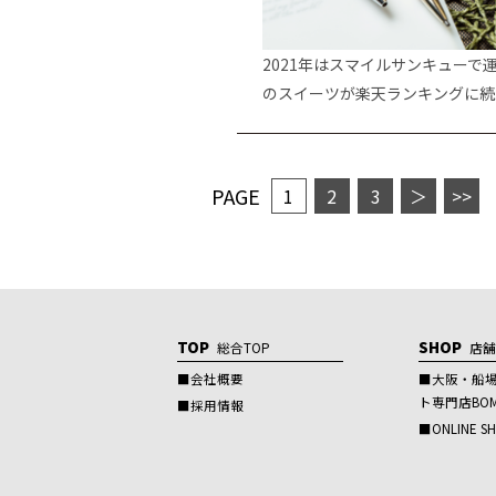
2021年はスマイルサンキューで
のスイーツが楽天ランキングに続
PAGE
1
2
3
＞
>>
TOP
SHOP
総合TOP
店
会社概要
大阪・船
ト専門店BOM
採用情報
ONLINE S