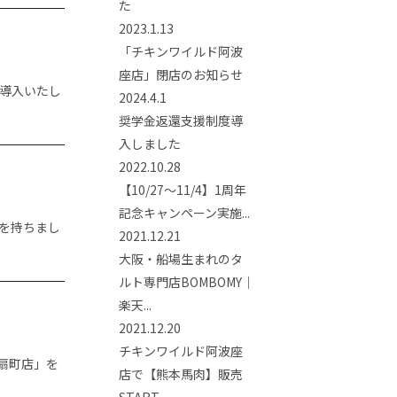
た
2023.1.13
「チキンワイルド阿波
座店」閉店のお知らせ
導入いたし
2024.4.1
奨学金返還支援制度導
入しました
2022.10.28
【10/27～11/4】1周年
記念キャンペーン実施...
日を持ちまし
2021.12.21
大阪・船場生まれのタ
ルト専門店BOMBOMY｜
楽天...
2021.12.20
チキンワイルド阿波座
満扇町店」を
店で【熊本馬肉】販売
START...